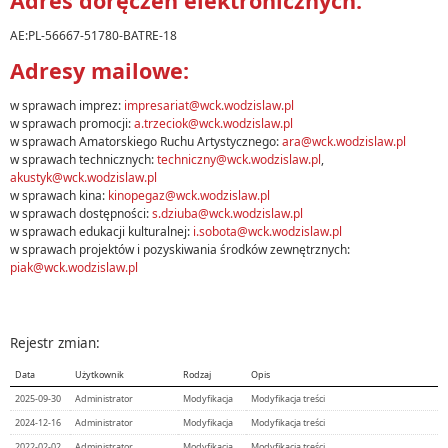
Adres doręczeń elektronicznych:
AE:PL-56667-51780-BATRE-18
Adresy mailowe:
w sprawach imprez:
impresariat@wck.wodzislaw.pl
w sprawach promocji:
a.trzeciok@wck.wodzislaw.pl
w sprawach Amatorskiego Ruchu Artystycznego:
ara@wck.wodzislaw.pl
w sprawach technicznych:
techniczny@wck.wodzislaw.pl
,
akustyk@wck.wodzislaw.pl
w sprawach kina:
kinopegaz@wck.wodzislaw.pl
w sprawach dostępności:
s.dziuba@wck.wodzislaw.pl
w sprawach edukacji kulturalnej:
i.sobota@wck.wodzislaw.pl
w sprawach projektów i pozyskiwania środków zewnętrznych:
piak@wck.wodzislaw.pl
Rejestr zmian:
Data
Użytkownik
Rodzaj
Opis
2025-09-30
Administrator
Modyfikacja
Modyfikacja treści
2024-12-16
Administrator
Modyfikacja
Modyfikacja treści
2022-02-02
Administrator
Modyfikacja
Modyfikacja treści